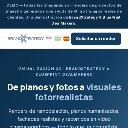
DEMO — todas las imágenes son renders de proyectos de
muestra generados con ayuda de IA, no trabajos reales de
clientes. Una demostración de
BrandXtrategy
&
BluePrint
DealMakers
.
Solicitar un render
VISUALIZACIÓN 3D · BRANDXTRATEGY ×
BLUEPRINT DEALMAKERS
De planos y fotos a
visuales
fotorrealistas
Renders de remodelación, planos humanizados,
fachadas realistas y recorridos en video
cinematográficos — todo lo que un contratista,